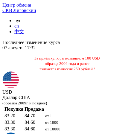
Центр обмена
СКВ Лиговский
рус
en
中文
Последнее изменение курса
07 августа 17:32
За приём купюры номиналом 100 USD
образца 2006 года и ранее
взимается комиссия 250 рублей !
USD
Доллар США
(образца 2009г. и позднее)
Покупка
Продажа
83.20
84.70
от 1
83.30
84.60
от 1000
83.30
84.60
от 10000