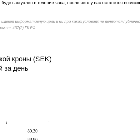
з будет актуален в течение часа, после чего у вас останется возмож
ы имеют информативную цель и ни при каких условиях не являются публич
м ст. 437(2) ГК РФ.
кой кроны (SEK)
й за день
↓
↑
89.30
88.80