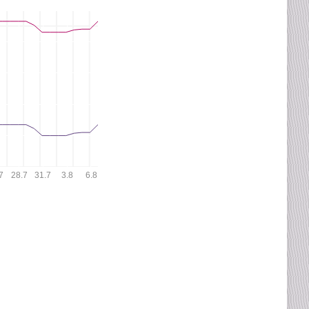
7
28.7
31.7
3.8
6.8