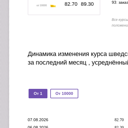
93: зака
82.70
89.30
от 10000
Все курс
положение
Динамика изменения курса шведс
за последний месяц , усреднённы
От 1
От 10000
07.08.2026
82.70
06.08.2026
82.20