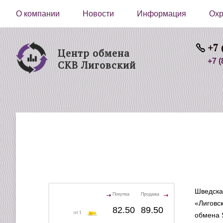
О компании
Новости
Информация
Охр
+7 
Центр обмена
+7 (
СКВ Лиговский
Шведска
Покупка
Продажа
«Лиговс
82.50
89.50
от 1
обмена 