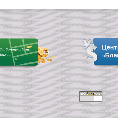
Цент
Скобелевский пр.,
«Бла
дом 12